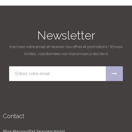
Newsletter
Inscrivez votre email et recevez nos offres et promotions ! (Envois
Pochette Cadeau
limités, coordonnées non-transmises à des tiers)
Élégante Pochette à main "Blue Margouillat" pour y
glisser votre bon cadeau pour un ENVOI POSTAL
Non
ACCORDS DES VINS MENU DÉCOUVERTE
"CLASSIQUE"
Contact
Blue Margouillat Seaview Hotel