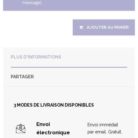
message)
Veuillez entrer le nom du bénéficiaire du bon cadeau
AJOUTER AU PANIER
Veuillez entrer votre nom
PLUS D'INFORMATIONS
Assiette de fruits frais et de chocolat Valrhona
Veuillez saisir votre message
Servie en chambre à votre arrivée
PARTAGER
Non
3 MODES DE LIVRAISON DISPONIBLES
MASSAGE COMPLET DU CORPS 60MIN
Envoi
Envoi immédiat
électronique
par email. Gratuit.