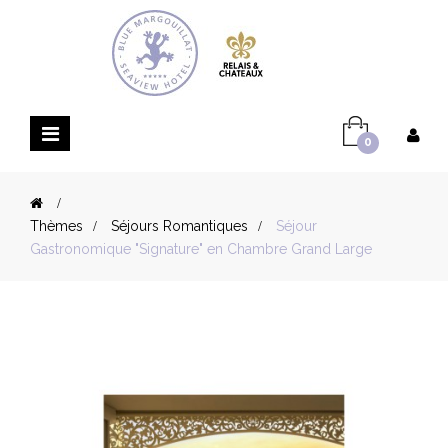
Basculer
0
la
navigation
>
Thèmes
>
Séjours Romantiques
>
Séjour
Gastronomique "Signature" en Chambre Grand Large