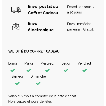
Envoi postal du
Expédition sous 7
Coffret Cadeau
à 10 jours
Envoi
Envoi immédiat
électronique
par email. Gratuit.
Massage complet du Corps 60min
Notre masseuse professionnelle vous invite à un moment
VALIDITÉ DU COFFRET CADEAU
zen et de pure détente. Le massage se déroule
directement dans la chambre, sur table de massage aux
heures de votre convenance. Les massages en DUO se
Lundi
Mardi
Mercredi
Jeudi
Vendredi
font l’un après l’autre.
Samedi
Dimanche
Non
Valable 6 mois à compter de la date d'achat.
BOUTEILLE DE CHAMPAGNE TAITTINGER
Hors veilles et jours de fêtes.