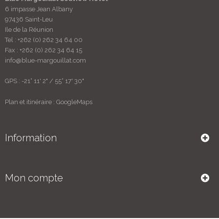
6 impasse Jean Albany
97436 Saint-Leu
Ile de la Réunion
Tel :
+262 (0) 262 34 64 00
Fax :
+262 (0) 262 34 64 15
Accords des vins Menu Découverte "Classique"
info@blue-margouillat.com
Soit 6 verres de 10cl
GPS : -21° 11' 2" / 55° 17' 30"
Non
Plan et itinéraire :
GoogleMaps
ACCORDS DES VINS MENU DÉCOUVERTE
Information
"PRESTIGE"
Mon compte